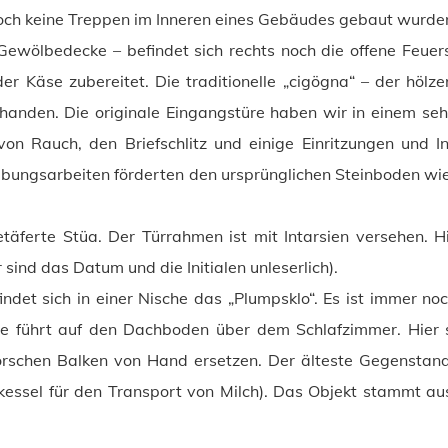
noch keine Treppen im Inneren eines Gebäudes gebaut wurde
 Gewölbedecke – befindet sich rechts noch die offene Feuer
er Käse zubereitet. Die traditionelle „cigögna“ – der höl
rhanden. Die originale Eingangstüre haben wir in einem se
on Rauch, den Briefschlitz und einige Einritzungen und Ini
abungsarbeiten förderten den ursprünglichen Steinboden wie
täferte Stüa. Der Türrahmen ist mit Intarsien versehen. Hi
sind das Datum und die Initialen unleserlich).
det sich in einer Nische das „Plumpsklo“. Es ist immer n
ppe führt auf den Dachboden über dem Schlafzimmer. Hier
orschen Balken von Hand ersetzen. Der älteste Gegenstan
lzkessel für den Transport von Milch). Das Objekt stammt au