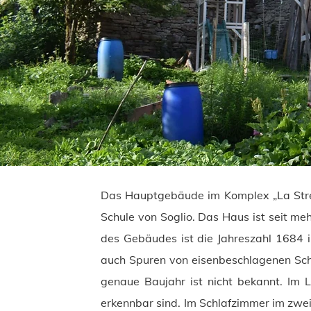
Das Hauptgebäude im Komplex „La Strecc
Schule von Soglio. Das Haus ist seit me
des Gebäudes ist die Jahreszahl 1684 i
auch Spuren von eisenbeschlagenen Sch
genaue Baujahr ist nicht bekannt. Im 
erkennbar sind. Im Schlafzimmer im zwei