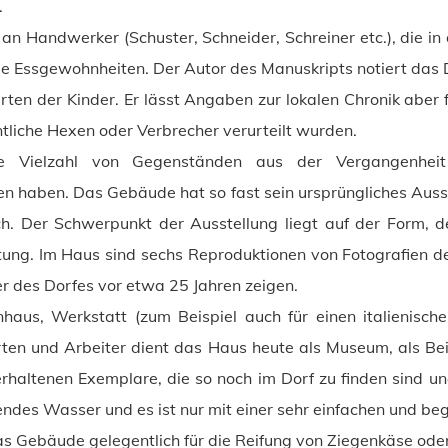
.
an Handwerker (Schuster, Schneider, Schreiner etc.), die i
die Essgewohnheiten. Der Autor des Manuskripts notiert das 
rten der Kinder. Er lässt Angaben zur lokalen Chronik aber 
intliche Hexen oder Verbrecher verurteilt wurden.
 Vielzahl von Gegenständen aus der Vergangenheit
n haben. Das Gebäude hat so fast sein ursprüngliches Aus
ch. Der Schwerpunkt der Ausstellung liegt auf der Form, 
ung. Im Haus sind sechs Reproduktionen von Fotografien der
r des Dorfes vor etwa 25 Jahren zeigen.
haus, Werkstatt (zum Beispiel auch für einen italienis
rten und Arbeiter dient das Haus heute als Museum, als Beis
rhaltenen Exemplare, die so noch im Dorf zu finden sind und
eßendes Wasser und es ist nur mit einer sehr einfachen und be
as Gebäude gelegentlich für die Reifung von Ziegenkäse ode